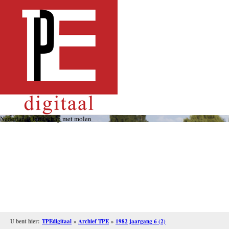
Overslaan
en
naar
de
inhoud
gaan
Nederlands landschap met molen
U bent hier:
TPEdigitaal
»
Archief TPE
»
1982 jaargang 6 (2)