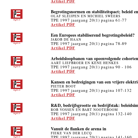
Artikel PDF
Begrotingsnormen en stabiliteitspact; beleid e
OLAF SLEIJPEN EN MICHIEL SWEERS
TPE 1997 jaargang 20(1) pagina 61-77
Artikel PDF
Een Europees stabiliserend begrotingsbeleid?
JAKOB DE HAAN
TPE 1997 jaargang 20(1) pagina 78-89
Artikel PDF
Arbeidsloopbanen van opeenvolgende cohorte
AART LIEFBROER EN KÈNE HENKES
TPE 1997 jaargang 20(1) pagina 90 - 106
Artikel PDF
Kansen en bedreigingen van een vrijere elektri
PIETER BOOT
TPE 1997 jaargang 20(1) pagina 107-132
Artikel PDF
R&D, bedrijfsgrootte en bedrijfstak: beleidsim
ROB VOSSEN EN BART NOOTEBOOM
TPE 1997 jaargang 20(1) pagina 132-140
Artikel PDF
Vanuit de flanken de arena in
FIEKE VAN DER LECQ
TPE 1997 jaargang 20(1) pagina 141-160