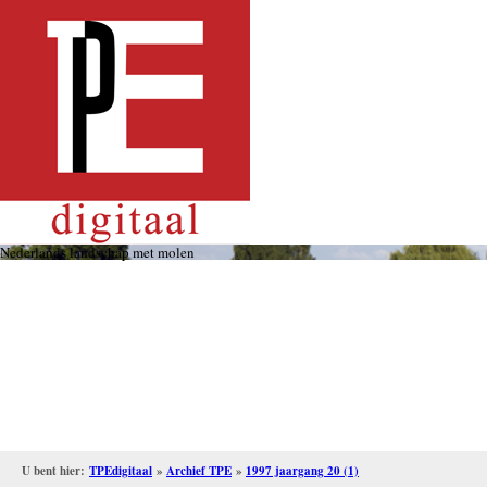
Overslaan
en
naar
de
inhoud
gaan
Nederlands landschap met molen
U bent hier:
TPEdigitaal
»
Archief TPE
»
1997 jaargang 20 (1)