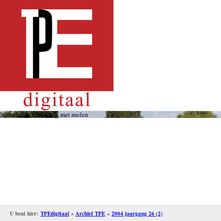
Overslaan
en
naar
de
inhoud
gaan
Nederlands landschap met molen
U bent hier:
TPEdigitaal
»
Archief TPE
»
2004 jaargang 26 (2)